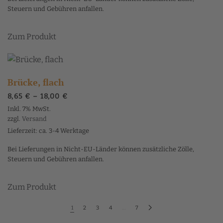
Steuern und Gebühren anfallen.
Dieses
Zum Produkt
Produkt
weist
mehrere
Varianten
Brücke, flach
auf.
Preisspanne:
8,65
€
–
18,00
€
Die
8,65 €
Inkl. 7% MwSt.
Optionen
bis
zzgl.
Versand
18,00 €
können
Lieferzeit: ca. 3-4 Werktage
auf
Bei Lieferungen in Nicht-EU-Länder können zusätzliche Zölle,
der
Steuern und Gebühren anfallen.
Produktseite
Dieses
gewählt
Zum Produkt
Produkt
werden
weist
1
2
3
4
…
7
mehrere