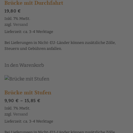
Varianten
Brücke mit Durchfahrt
auf.
19,80
€
Die
Inkl. 7% MwSt.
Optionen
zzgl.
Versand
können
Lieferzeit: ca. 3-4 Werktage
auf
Bei Lieferungen in Nicht-EU-Länder können zusätzliche Zölle,
der
Steuern und Gebühren anfallen.
Produktseite
gewählt
In den Warenkorb
werden
Brücke mit Stufen
Preisspanne:
9,90
€
–
15,85
€
9,90 €
Inkl. 7% MwSt.
bis
zzgl.
Versand
15,85 €
Lieferzeit: ca. 3-4 Werktage
Bei Lieferungen in Nicht-EU-Länder können zusätzliche Zölle,