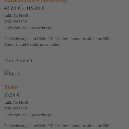
Preisspanne:
43,20
€
–
115,20
€
43,20 €
Inkl. 7% MwSt.
bis
zzgl.
Versand
115,20 €
Lieferzeit: ca. 3-4 Werktage
Bei Lieferungen in Nicht-EU-Länder können zusätzliche Zölle,
Steuern und Gebühren anfallen.
Dieses
Zum Produkt
Produkt
weist
mehrere
Varianten
Birke
auf.
13,50
€
Die
Inkl. 7% MwSt.
Optionen
zzgl.
Versand
können
Lieferzeit: ca. 3-4 Werktage
auf
Bei Lieferungen in Nicht-EU-Länder können zusätzliche Zölle,