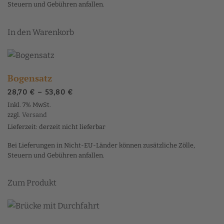
der
Steuern und Gebühren anfallen.
Produktseite
gewählt
In den Warenkorb
werden
Bogensatz
Preisspanne:
28,70
€
–
53,80
€
28,70 €
Inkl. 7% MwSt.
bis
zzgl.
Versand
53,80 €
Lieferzeit: derzeit nicht lieferbar
Bei Lieferungen in Nicht-EU-Länder können zusätzliche Zölle,
Steuern und Gebühren anfallen.
Dieses
Zum Produkt
Produkt
weist
mehrere