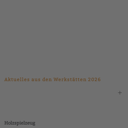
%
Textilien
Üner
uns
Kunsthandwerkliches
Über
uns
Aktuelles aus den Werkstätten 2026
Holzspielzeug