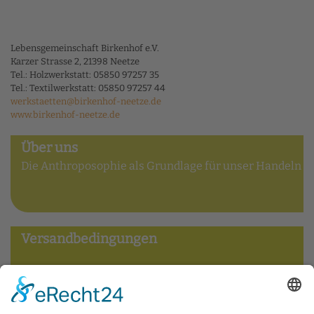
Lebensgemeinschaft Birkenhof e.V.
Karzer Strasse 2, 21398 Neetze
Tel.: Holzwerkstatt: 05850 97257 35
Tel.: Textilwerkstatt: 05850 97257 44
werkstaetten@birkenhof-neetze.de
www.birkenhof-neetze.de
Über uns
Die Anthroposophie als Grundlage für unser Handeln
Versandbedingungen