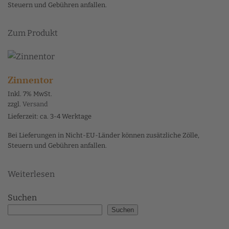
Steuern und Gebühren anfallen.
Dieses
Zum Produkt
Produkt
weist
mehrere
Varianten
Zinnentor
auf.
Inkl. 7% MwSt.
Die
zzgl.
Versand
Optionen
Lieferzeit: ca. 3-4 Werktage
können
Bei Lieferungen in Nicht-EU-Länder können zusätzliche Zölle,
auf
Steuern und Gebühren anfallen.
der
Produktseite
Weiterlesen
gewählt
werden
Suchen
Suchen