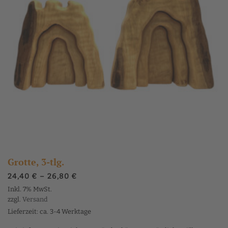
Grotte, 3-tlg.
Preisspanne:
24,40
€
–
26,80
€
24,40 €
Inkl. 7% MwSt.
bis
zzgl.
Versand
26,80 €
Lieferzeit: ca. 3-4 Werktage