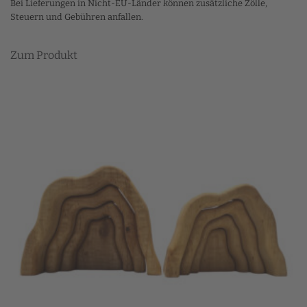
Bei Lieferungen in Nicht-EU-Länder können zusätzliche Zölle,
Steuern und Gebühren anfallen.
Dieses
Zum Produkt
Produkt
weist
mehrere
Varianten
auf.
Die
Optionen
können
auf
der
Produktseite
gewählt
werden