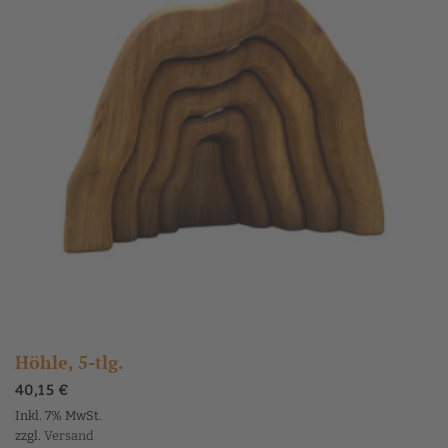
Die
Optionen
können
auf
der
Produktseite
gewählt
werden
Höhle, 5-tlg.
40,15
€
Inkl. 7% MwSt.
zzgl.
Versand