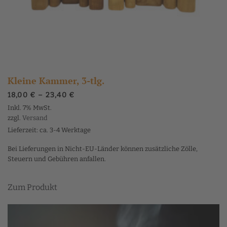
Kleine Kammer, 3-tlg.
Preisspanne:
18,00
€
–
23,40
€
18,00 €
Inkl. 7% MwSt.
bis
zzgl.
Versand
23,40 €
Lieferzeit: ca. 3-4 Werktage
Bei Lieferungen in Nicht-EU-Länder können zusätzliche Zölle,
Steuern und Gebühren anfallen.
Dieses
Zum Produkt
Produkt
weist
mehrere