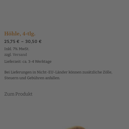
Höhle, 4-tlg.
Preisspanne:
25,75
€
–
30,50
€
25,75 €
Inkl. 7% MwSt.
bis
zzgl.
Versand
30,50 €
Lieferzeit: ca. 3-4 Werktage
Bei Lieferungen in Nicht-EU-Länder können zusätzliche Zölle,
Steuern und Gebühren anfallen.
Dieses
Zum Produkt
Produkt
weist
mehrere
Varianten
auf.