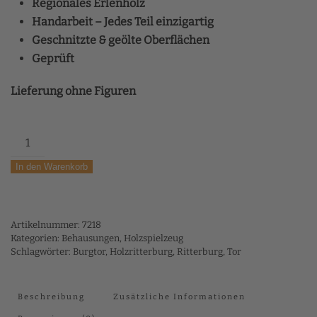
Regionales Erlenholz
Handarbeit – Jedes Teil einzigartig
Geschnitzte & geölte Oberflächen
Geprüft
Lieferung ohne Figuren
Burgtor
Menge
In den Warenkorb
Artikelnummer:
7218
Kategorien:
Behausungen
,
Holzspielzeug
Schlagwörter:
Burgtor
,
Holzritterburg
,
Ritterburg
,
Tor
Beschreibung
Zusätzliche Informationen