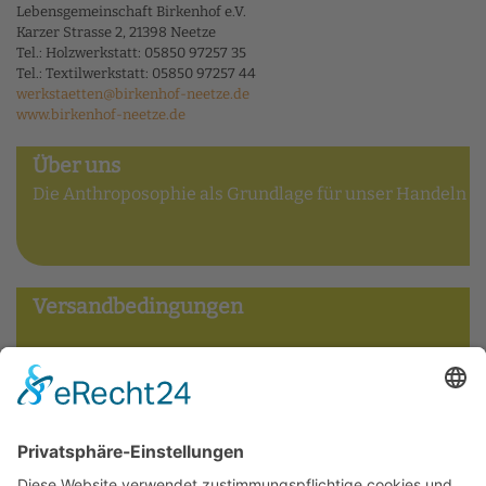
Lebensgemeinschaft Birkenhof e.V.
Karzer Strasse 2, 21398 Neetze
Tel.: Holzwerkstatt: 05850 97257 35
Tel.: Textilwerkstatt: 05850 97257 44
werkstaetten@birkenhof-neetze.de
www.birkenhof-neetze.de
Über uns
Die Anthroposophie als Grundlage für unser Handeln
Versandbedingungen
Widerrufsbelehrung