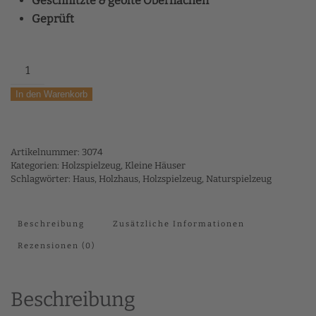
Geschnitzte & geölte Oberflächen
Geprüft
Häuser,
4-
In den Warenkorb
tlg.
Menge
Artikelnummer:
3074
Kategorien:
Holzspielzeug
,
Kleine Häuser
Schlagwörter:
Haus
,
Holzhaus
,
Holzspielzeug
,
Naturspielzeug
Beschreibung
Zusätzliche Informationen
Rezensionen (0)
Beschreibung