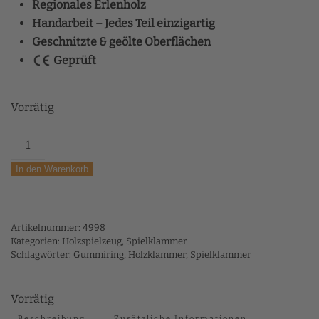
Regionales Erlenholz
Handarbeit – Jedes Teil einzigartig
Geschnitzte & geölte Oberflächen
Geprüft
Vorrätig
Spielklammer
mit
In den Warenkorb
Ersatzring
Menge
Artikelnummer:
4998
Kategorien:
Holzspielzeug
,
Spielklammer
Schlagwörter:
Gummiring
,
Holzklammer
,
Spielklammer
Vorrätig
Beschreibung
Zusätzliche Informationen